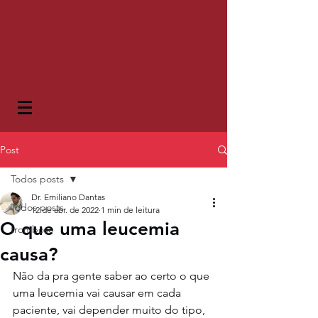
Post
Todos posts
Dr. Emiliano Dantas
Todos posts
12 de abr. de 2022
1 min de leitura
O que uma leucemia
trombose
causa?
Não da pra gente saber ao certo o que 
uma leucemia vai causar em cada 
paciente, vai depender muito do tipo, 