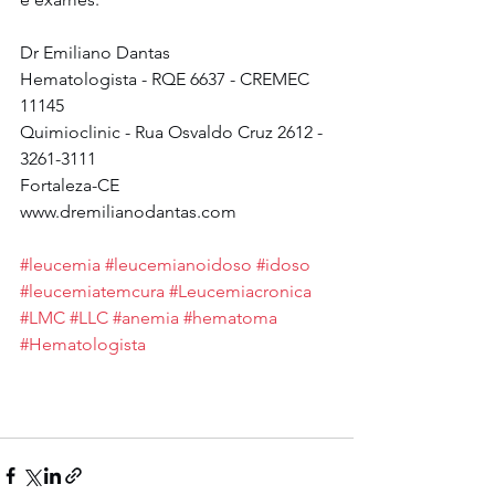
Dr Emiliano Dantas
Hematologista - RQE 6637 - CREMEC 
11145
Quimioclinic - Rua Osvaldo Cruz 2612 - 
3261-3111
Fortaleza-CE
www.dremilianodantas.com
#leucemia
#leucemianoidoso
#idoso
#leucemiatemcura
#Leucemiacronica
#LMC
#LLC
#anemia
#hematoma
#Hematologista