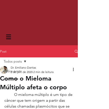
Post
Todos posts
Dr. Emiliano Dantas
Todos posts
2 de jun. de 2020
2 min de leitura
Como o Mieloma
trombose
Múltiplo afeta o corpo
	O mieloma múltiplo é um tipo de 
câncer que tem origem a partir das 
células chamadas plasmócitos que se 